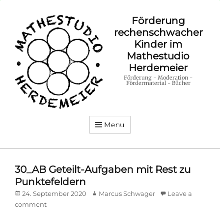
Förderung
rechenschwacher
Kinder im
Mathestudio
Herdemeier
Förderung - Moderation -
Fördermaterial - Bücher
Menu
30_AB Geteilt-Aufgaben mit Rest zu
Punktefeldern
Posted
Author
24. September 2020
Marcus Schwager
Leave a
on
comment