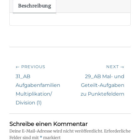
Beschreibung
Beitragsnavigation
← PREVIOUS
NEXT →
Previous
Next
31_AB
29_AB Mal- und
post:
post:
Aufgabenfamilien
Geteilt-Aufgaben
Multiplikation/
zu Punktefeldern
Division (1)
Schreibe einen Kommentar
Deine E-Mail-Adresse wird nicht veröffentlicht.
Erforderliche
Felder sind mit
*
markiert